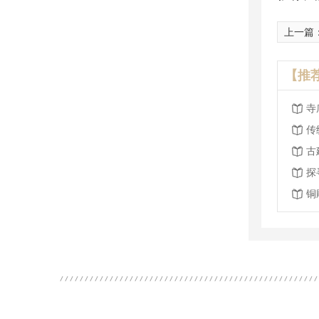
上一篇
【推
寺
传
古
探
铜