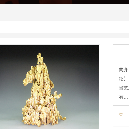
简介
绍】
当艺
有…
类 