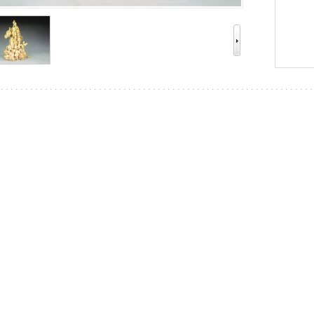
内容
/ CONTENT DETAILS
名称】：铜工艺品
介绍】：
的青铜礼乐，到如今的铜制用品，当艺术造型赋予铜以生命的时
载，从民间铜质用品、雄伟的铜包柱建筑，再到兼具形意之类的
生活与铜为伴。