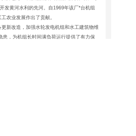
发黄河水利的先河。自1969年该厂*台机组
区工农业发展作出了贡献。
备更新改造，加强水轮发电机组和水工建筑物维
隐患，为机组长时间满负荷运行提供了有力保
厂每年都会选定一台机组进行大规模的A级检修，
运行。截至12月1日，该厂连续 生产天数已达
敲打声与“滋滋”的电钻声夹杂着传出。维修工
厂*辛苦，也*重要的工作。该厂机械分场副主任
仅一米的人孔门前。现年30岁的王东伟是机械
的导水设备，因外形似蜗牛壳而得名，其作用是
时，检修人员必然会打开蜗壳检查埋设部件、过