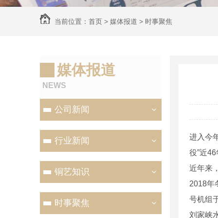
当前位置：
首页
>
媒体报道
>
时事聚焦
媒体报道
NEWS
公司新闻
进入今
行业新闻
役”近
近年来
铜艺知识
201
号机组于
时事聚焦
刘家峡