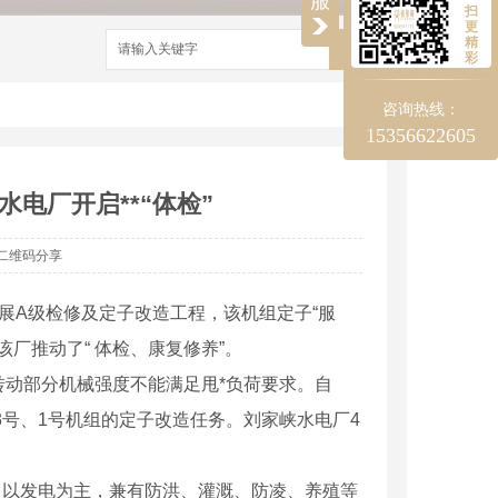
服
扫
更
精
搜索
彩
咨询热线：
15356622605
电厂开启**“体检”
二维码分享
展A级检修及定子改造工程，该机组定子“服
厂推动了“ 体检、康复修养”。
动部分机械强度不能满足甩*负荷要求。自
3号、1号机组的定子改造任务。刘家峡水电厂4
，以发电为主，兼有防洪、灌溉、防凌、养殖等