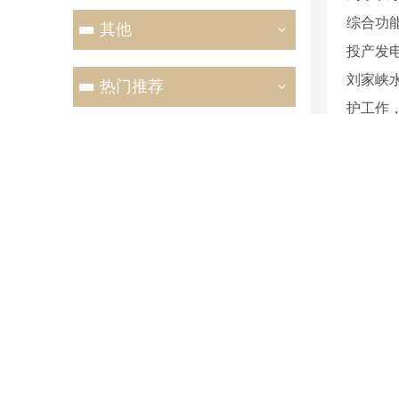
综合功
其他
投产发
刘家峡
热门推荐
护工作
障。
“ *
同时也
7070天
12月
作“立
铜幕墙
古建铜装饰
冯铁成称
沿阶梯
分厂水
使进入