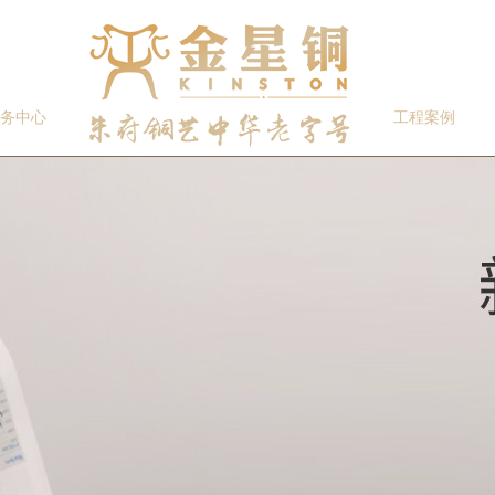
务中心
工程案例